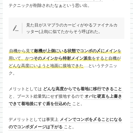
テクニックが削除されたなぁという思い出。
見た目がスマブラのカービィがやるファイナルカ
ッター(上B)に似てたからそう呼ばれた。
自機から見て
敵機が上側にいる状態でコンボの〆にメイン
を
用いて、かつ
そのメインから特射メイン派生
をすると自機が
どんな高度にいようと地面に接地できた
…というテクニッ
ク。
メリットとしては
どんな高度からでも着地に移行できること
と、ブースト総量気にせず接地するので
オバヒ硬直も上書き
できて着地後にすぐ盾を仕込めた
こと。
デメリットとしては事実上
メインでコンボを〆ることになる
のでコンボダメージは下がる
こと。