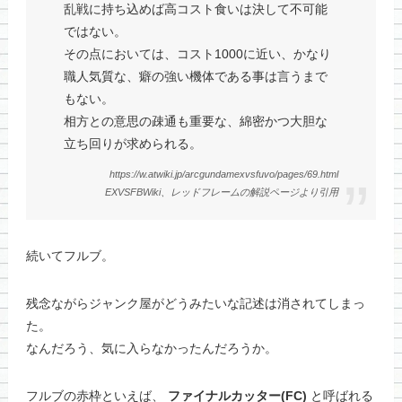
乱戦に持ち込めば高コスト食いは決して不可能
ではない。
その点においては、コスト1000に近い、かなり
職人気質な、癖の強い機体である事は言うまで
もない。
相方との意思の疎通も重要な、綿密かつ大胆な
立ち回りが求められる。
https://w.atwiki.jp/arcgundamexvsfuvo/pages/69.html
EXVSFBWiki、レッドフレームの解説ページより引用
続いてフルブ。
残念ながらジャンク屋がどうみたいな記述は消されてしまっ
た。
なんだろう、気に入らなかったんだろうか。
フルブの赤枠といえば、
ファイナルカッター(FC)
と呼ばれる