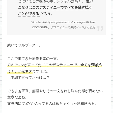
とはいえこの機体のポテンシャルは高く、
使い
こなせばこのデスティニーですべてを薙ぎ払う
ことができる
だろう。
https://w.atwiki.jp/arcgundamexvsfuvo/pages/67.html
EXVSFBWiki、デスティニーの解説ページより引用
続いてフルブースト。
ここで出てきた原作要素の一文。
CMでシンが言ってた
「このデスティニーで、全てを薙ぎ払
う！」
が元ネタ
ですよね。
…本編で言ってたっけ…？
でもまぁ正直、無理やりその一文をねじ込んだ感が否めない
文章だよね。
文脈的に”この”が入ってるのはめちゃくちゃ違和感ある。