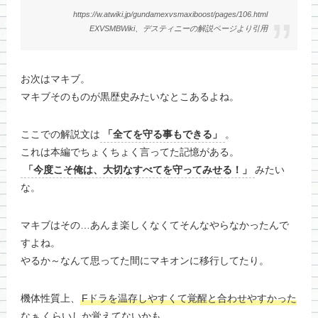
https://w.atwiki.jp/gundamexvsmaxiboost/pages/106.html
EXVSMBWiki、デスティニーの解説ページより引用
お次はマキブ。
マキブそのものが黒歴史みたいなとこあるよね。
ここでの解説文は
「全てを守る事もできる」
。
これは本編でちょくちょく言ってた記憶がある。
「今度こそ俺は、大切なすべてを守ってみせる！」
みたい
な。
マキブはその…あんま楽しくなくてそんなやらなかったんで
すよね。
やるか～なんて思ってた間にマキオンに移行してたり。
機体性質上、
Fドラを温存しやすくて覚醒と合わせやすかった
なぁ
くらいしか覚えてないかも。