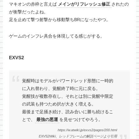
マキオンの赤枠と言えば
メインがリフレッシュ修正
されたの
が衝撃だったよね。
足を止めて撃つ射撃から移動撃ちBRになったやつ。
ゲームのインフレ具合を体現してる感じがする。
EXVS2
覚醒時はモデルがパワードレッド形態に一時的
に入れ替わり、覚醒終了時に元に戻る。
覚醒技が複数存在し、それとは別に覚醒中限定
の武装も持つため択が大きく増える。
最後まで足掻き続け、読み合いに勝ち続けるこ
とで、
最強の悪運
を見せつけてやろう。
https://w.atwiki.jp/exvs2/pages/200.html
EXVS2Wiki、レッドフレームの解説ページより引用