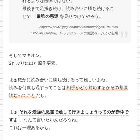
れるような機体ではない。
最後まで足掻き続け、読み合いに勝ち続けるこ
とで、
最強の悪運
を見せつけてやろう。
https://w.atwiki.jp/gundamexvsmbon/pages/194.html
EXVSMBONWiki、レッドフレームの解説ページより引用
そしてマキオン。
2作ぶりに出た原作要素。
まぁ確かに読み合いに勝ち続けるって難しいよね。
読みを何度も通すってことは
相手がどう対応するかその都度
読むってこと
だし。
まぁ
それを最強の悪運で通して行きましょうってのが赤枠で
すよ
、なんて言いたいんだろうね。
これは一理あるかも。