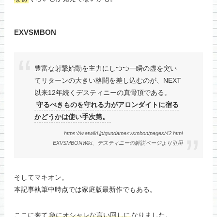
EXVSMBON
豊富な射撃始動を主力にしつつ一瞬の虚を突い
てリターンの大きい格闘を差し込むのが、NEXT
以来12年続くデスティニーの真骨頂である。
守るべきものを守れる力がアロンダイトに宿る
かどうかは使い手次第。
https://w.atwiki.jp/gundamexvsmbon/pages/42.html
EXVSMBONWiki、デスティニーの解説ページより引用
そしてマキオン。
本記事執筆中時点では家庭版最新作でもある。
ここに来て
急にオシャレな言い回しに
なりました。