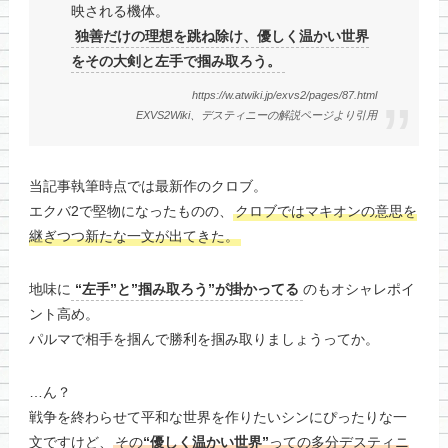
映される機体。
独善だけの理想を跳ね除け、優しく温かい世界
をその大剣と左手で掴み取ろう。
https://w.atwiki.jp/exvs2/pages/87.html
EXVS2Wiki、デスティニーの解説ページより引用
当記事執筆時点では最新作のクロブ。
エクバ2で堅物になったものの、
クロブではマキオンの意思を
継ぎつつ新たな一文が出てきた。
地味に
“左手”と”掴み取ろう”が掛かってる
のもオシャレポイ
ント高め。
パルマで相手を掴んで勝利を掴み取りましょうってか。
…ん？
戦争を終わらせて平和な世界を作りたいシンにぴったりな一
文ですけど、
その
“優しく温かい世界”
っての多分デスティニ