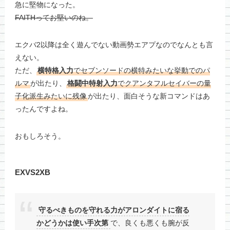
急に堅物になった。
FAITHってお堅いのね。
エクバ2以降は全く遊んでない動画勢エアプなのでなんとも言
えない。
ただ、
横特格入力
でセブンソードの横特みたいな挙動でのパ
ルマ
が出たり、
格闘中特射入力
でクアンタフルセイバーの量
子化派生みたいに残像
が出たり、面白そうな新コマンドはあ
ったんですよね。
おもしろそう。
EXVS2XB
守るべきものを守れる力がアロンダイトに宿る
かどうかは使い手次第
で、良くも悪くも腕が反