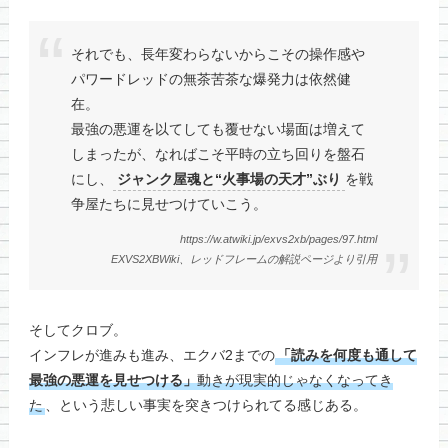
それでも、長年変わらないからこその操作感や
パワードレッドの無茶苦茶な爆発力は依然健
在。
最強の悪運を以てしても覆せない場面は増えて
しまったが、なればこそ平時の立ち回りを盤石
にし、
ジャンク屋魂と“火事場の天才”ぶり
を戦
争屋たちに見せつけていこう。
https://w.atwiki.jp/exvs2xb/pages/97.html
EXVS2XBWiki、レッドフレームの解説ページより引用
そしてクロブ。
インフレが進みも進み、エクバ2までの
「読みを何度も通して
最強の悪運を見せつける」
動きが現実的じゃなくなってき
た
、という悲しい事実を突きつけられてる感じある。