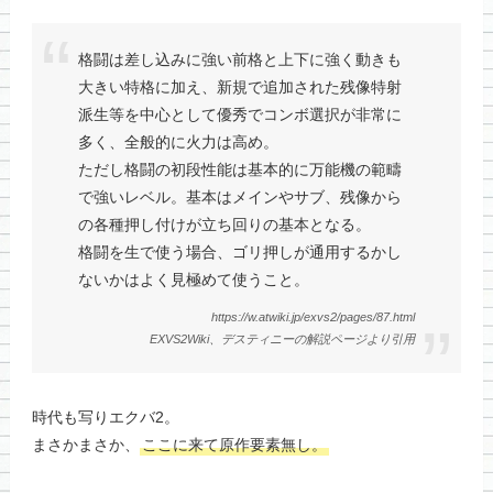
格闘は差し込みに強い前格と上下に強く動きも
大きい特格に加え、新規で追加された残像特射
派生等を中心として優秀でコンボ選択が非常に
多く、全般的に火力は高め。
ただし格闘の初段性能は基本的に万能機の範疇
で強いレベル。基本はメインやサブ、残像から
の各種押し付けが立ち回りの基本となる。
格闘を生で使う場合、ゴリ押しが通用するかし
ないかはよく見極めて使うこと。
https://w.atwiki.jp/exvs2/pages/87.html
EXVS2Wiki、デスティニーの解説ページより引用
時代も写りエクバ2。
まさかまさか、
ここに来て原作要素無し。