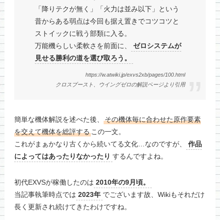
「降りテクが無く」「火力は並み以下」という
昔からある弱点は今回も据え置きでコツコツと
ストイックに戦う部類に入る。
万能機らしい柔軟さを前面に、
ゼロシステムが
見せる勝利の道を選び取ろう。
https://w.atwiki.jp/exvs2xb/pages/100.html
クロスブースト、ウイングゼロの解説ページより引用
簡単な機体解説を述べた後、
その機体毎に合わせた原作要素
を交えて機体を総評する
この一文。
これがまぁかなり古くから続いてる文化…なのですが、
作品
によってはあったりなかったり
するんですよね。
初代EXVSが稼働したのは
2010年の9月頃。
当記事執筆時点では
2023年
でございます故、Wikiもそれだけ
長く更新され続けてきたわけですね。