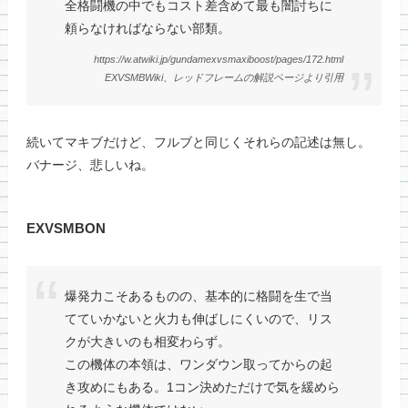
全格闘機の中でもコスト差含めて最も闇討ちに
頼らなければならない部類。
https://w.atwiki.jp/gundamexvsmaxiboost/pages/172.html
EXVSMBWiki、レッドフレームの解説ページより引用
続いてマキブだけど、フルブと同じくそれらの記述は無し。
バナージ、悲しいね。
EXVSMBON
爆発力こそあるものの、基本的に格闘を生で当
てていかないと火力も伸ばしにくいので、リス
クが大きいのも相変わらず。
この機体の本領は、ワンダウン取ってからの起
き攻めにもある。1コン決めただけで気を緩めら