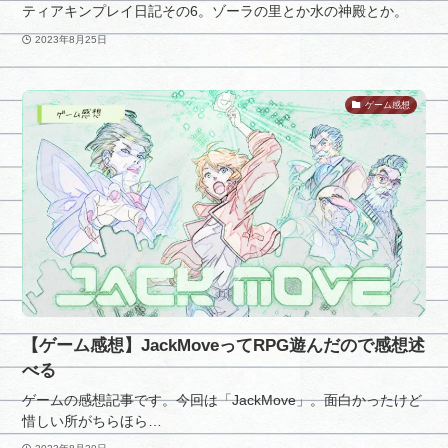
ティアキンプレイ日記その6。ゾーラの里とか水の神殿とか。
2023年8月25日
ゲーム感想
【ゲーム感想】JackMoveってRPG遊んだので感想述
べる
ゲームの感想記事です。今回は「JackMove」。面白かったけど
惜しい所がちらほら…