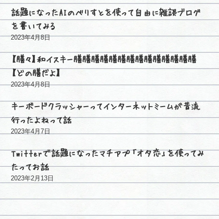
話題になったAIのべりすとを使って自由に雑談ブログ
を書いてみる
2023年4月8日
【膳々】和イスキー膳膳膳膳膳膳膳膳膳膳膳膳膳膳
【どの膳だよ】
2023年4月8日
キーボードクラッシャーってインターネットミームが昔流
行ったよねって話
2023年4月7日
Twitterで話題になったマチアプ「オタ恋」を使ってみ
たってお話
2023年2月13日